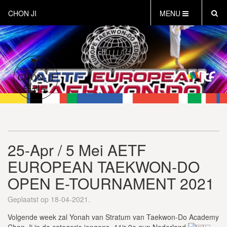
CHON JI
MENU
HOME
OVER CHON-JI
TRAINEN HOE EN WAT
CHON-JI KIDS
OVER TAEKWON-DO
CONTACT
PROEFLES AANVRAGEN
25-Apr / 5 Mei AETF
VEILIG SPORTEN
EUROPEAN TAEKWON-DO
INSTRUCTEURS EN COACHES
OPEN E-TOURNAMENT 2021
Geplaatst op 18-04-2021.
Volgende week zal Yonah van Stratum van Taekwon-Do Academy
Chon-Ji in de categorie jongens -11jr 9e gup Nederland