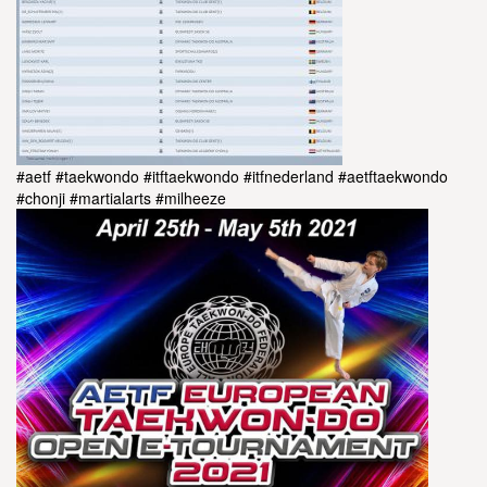
#aetf
#taekwondo
#itftaekwondo
#itfnederland
#aetftaekwondo
#chonji
#martialarts
#milheeze