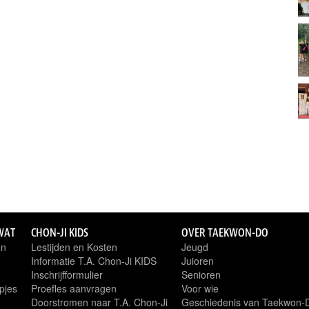
WAT
CHON-JI KIDS
OVER TAEKWON-DO
en
Lestijden en Kosten
Jeugd
Informatie T.A. Chon-Ji KIDS
Juioren
Inschrijfformulier
Senioren
pjes
Proefles aanvragen
Voor wie
Doorstromen naar T.A. Chon-Ji
Geschiedenis van Taekwon-