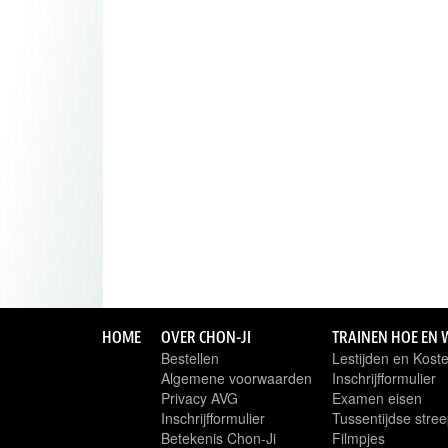
HOME
OVER CHON-JI
TRAINEN HOE EN 
Bestellen
Lestijden en Kost
Algemene voorwaarden
Inschrijfformulier
Privacy AVG
Examen eisen
Inschrijfformulier
Tussentijdse stree
Betekenis Chon-Ji
Filmpjes