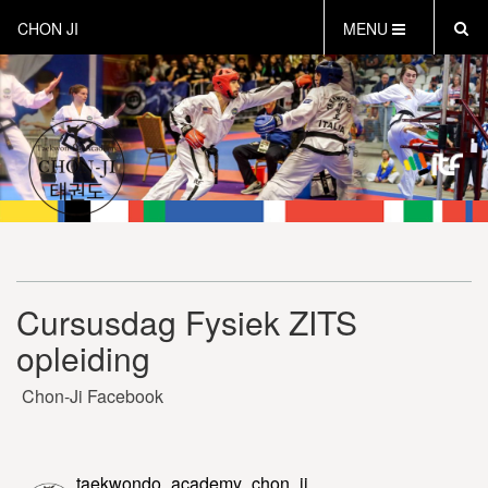
CHON JI
MENU
HOME
OVER CHON-JI
TRAINEN HOE EN WAT
CHON-JI KIDS
OVER TAEKWON-DO
CONTACT
PROEFLES AANVRAGEN
Cursusdag Fysiek ZITS
VEILIG SPORTEN
opleiding
INSTRUCTEURS EN COACHES
Chon-Ji Facebook
taekwondo_academy_chon_ji