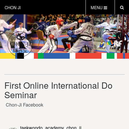
CHON JI
MENU
HOME
OVER CHON-JI
TRAINEN HOE EN WAT
CHON-JI KIDS
OVER TAEKWON-DO
CONTACT
PROEFLES AANVRAGEN
First Online International Do
VEILIG SPORTEN
Seminar
INSTRUCTEURS EN COACHES
Chon-Ji Facebook
taekwondo_academy_chon_ji