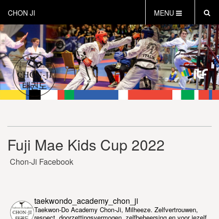
CHON JI
MENU
HOME
OVER CHON-JI
TRAINEN HOE EN WAT
CHON-JI KIDS
OVER TAEKWON-DO
CONTACT
PROEFLES AANVRAGEN
Fuji Mae Kids Cup 2022
VEILIG SPORTEN
INSTRUCTEURS EN COACHES
Chon-Ji Facebook
taekwondo_academy_chon_ji
Taekwon-Do Academy Chon-Ji, Milheeze. Zelfvertrouwen,
respect, doorzettingsvermogen, zelfbeheersing en voor jezelf