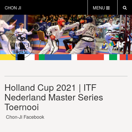
CHON JI
MENU
HOME
OVER CHON-JI
TRAINEN HOE EN WAT
CHON-JI KIDS
OVER TAEKWON-DO
CONTACT
PROEFLES AANVRAGEN
Holland Cup 2021 | ITF
VEILIG SPORTEN
Nederland Master Series
INSTRUCTEURS EN COACHES
Toernooi
Chon-Ji Facebook