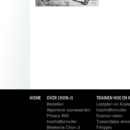
HOME
OVER CHON-JI
TRAINEN HOE EN 
Bestellen
Lestijden en Kost
Algemene voorwaarden
Inschrijfformulier
Privacy AVG
Examen eisen
Inschrijfformulier
Tussentijdse stree
Betekenis Chon-Ji
Filmpjes