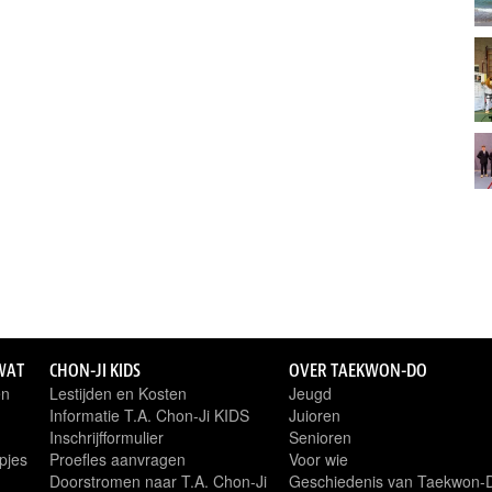
WAT
CHON-JI KIDS
OVER TAEKWON-DO
en
Lestijden en Kosten
Jeugd
Informatie T.A. Chon-Ji KIDS
Juioren
Inschrijfformulier
Senioren
pjes
Proefles aanvragen
Voor wie
Doorstromen naar T.A. Chon-Ji
Geschiedenis van Taekwon-