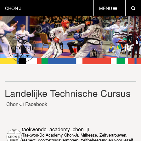
CHON JI
MENU
HOME
OVER CHON-JI
TRAINEN HOE EN WAT
CHON-JI KIDS
OVER TAEKWON-DO
CONTACT
PROEFLES AANVRAGEN
Landelijke Technische Cursus
VEILIG SPORTEN
INSTRUCTEURS EN COACHES
Chon-Ji Facebook
taekwondo_academy_chon_ji
Taekwon-Do Academy Chon-Ji, Milheeze. Zelfvertrouwen,
respect, doorzettingsvermogen, zelfbeheersing en voor jezelf