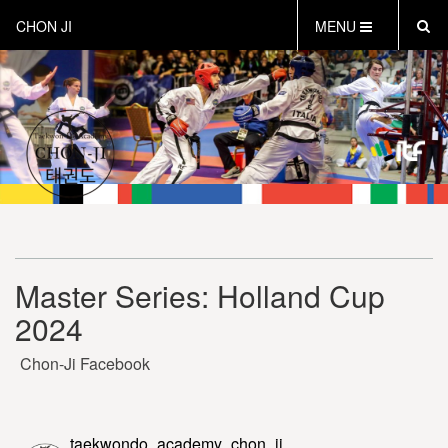
CHON JI
MENU
HOME
OVER CHON-JI
TRAINEN HOE EN WAT
CHON-JI KIDS
OVER TAEKWON-DO
CONTACT
PROEFLES AANVRAGEN
Master Series: Holland Cup
VEILIG SPORTEN
2024
INSTRUCTEURS EN COACHES
Chon-Ji Facebook
taekwondo_academy_chon_ji