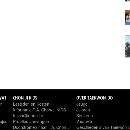
WAT
CHON-JI KIDS
OVER TAEKWON-DO
en
Lestijden en Kosten
Jeugd
Informatie T.A. Chon-Ji KIDS
Juioren
Inschrijfformulier
Senioren
pjes
Proefles aanvragen
Voor wie
Doorstromen naar T.A. Chon-Ji
Geschiedenis van Taekwon-