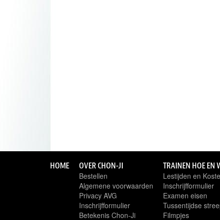
HOME
OVER CHON-JI
TRAINEN HOE EN 
Bestellen
Lestijden en Kost
Algemene voorwaarden
Inschrijfformulier
Privacy AVG
Examen eisen
Inschrijfformulier
Tussentijdse stree
Betekenis Chon-Ji
Filmpjes