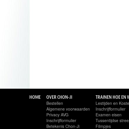
HOME
OVER CHON-JI
TRAINEN HOE EN 
Bestellen
Lestijden en Kost
Algemene voorwaarden
Inschrijfformulier
Privacy AVG
Examen eisen
Inschrijfformulier
Tussentijdse stree
Betekenis Chon-Ji
Filmpjes