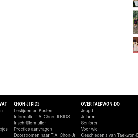
WAT
CHON-JI KIDS
OVER TAEKWON-DO
en
Lestijden en Kosten
Jeugd
Informatie T.A. Chon-Ji KIDS
Juioren
Inschrijfformulier
Senioren
pjes
Proefles aanvragen
Voor wie
Doorstromen naar T.A. Chon-Ji
Geschiedenis van Taekwon-