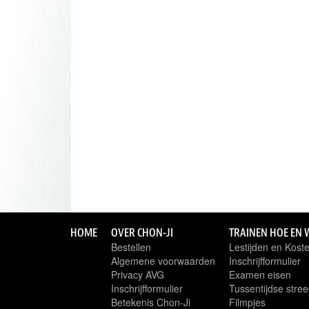
HOME
OVER CHON-JI
TRAINEN HOE EN 
Bestellen
Lestijden en Kost
Algemene voorwaarden
Inschrijfformulier
Privacy AVG
Examen eisen
Inschrijfformulier
Tussentijdse stree
Betekenis Chon-Ji
Filmpjes