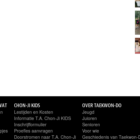
WAT
CHON-JI KIDS
OVER TAEKWON-DO
en
Lestijden en Kosten
Jeugd
Informatie T.A. Chon-Ji KIDS
Juioren
Inschrijfformulier
Senioren
pjes
Proefles aanvragen
Voor wie
Doorstromen naar T.A. Chon-Ji
Geschiedenis van Taekwon-