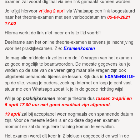
examen zal vooraf digitaal via een link gemaakt kunnen worden.
Je krijgt hiervoor
vrijdag 2 april
via Whatsapp een link toegestuurd
naar het theorie-examen met een verloopdatum tm
05-04-2021
17.00
Hierna werkt de link niet meer en is je tijd voorbij!
Deelname aan het online theorie-examen is tevens je inschrijving
voor het praktijkexamen. Zie:
Examenkosten
Je mag alle middelen inzetten om de 10 vragen van het examen
zo goed mogelijk te beantwoorden. De meeste gegevens kun je
vinden op de site van de vereniging maar alle vragen zijn ook
uitgebreid behandeld tijdens de lessen. Kijk dus in
EXAMENSTOF
op de site, vraag je ouders, zoek op internet en loop je echt vast
stuur me een Whatsapp zodat ik je in de goede richting wijs!
Wil je op
praktijkexamen
moet je theorie dus
tussen 2-april en
5-april 17.00 uur met goed resultaat zijn afgerond
.
19 april
zal bij acceptabel weer nogmaals een spannende datum
zijn. Voor de meeste leden is er op deze dag een examen-
moment en zal de reguliere training komen te vervallen.
Het examen wordt dit keer in 2 blokken opgedeeld en wel in de