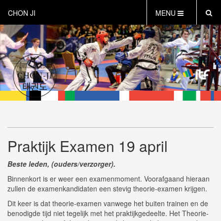
CHON JI
MENU
HOME
OVER CHON-JI
TRAINEN HOE EN WAT
CHON-JI KIDS
OVER TAEKWON-DO
CONTACT
PROEFLES AANVRAGEN
Praktijk Examen 19 april
VEILIG SPORTEN
INSTRUCTEURS EN COACHES
Beste leden, (ouders/verzorger).
Binnenkort is er weer een examenmoment. Voorafgaand hieraan
zullen de examenkandidaten een stevig theorie-examen krijgen.
Dit keer is dat theorie-examen vanwege het buiten trainen en de
benodigde tijd niet tegelijk met het praktijkgedeelte. Het Theorie-