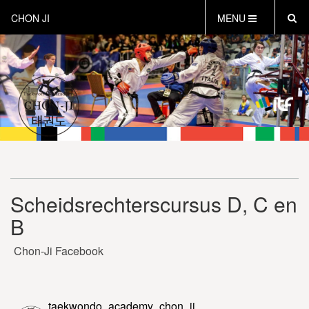
CHON JI
MENU
HOME
OVER CHON-JI
TRAINEN HOE EN WAT
CHON-JI KIDS
OVER TAEKWON-DO
CONTACT
PROEFLES AANVRAGEN
Scheidsrechterscursus D, C en
VEILIG SPORTEN
B
INSTRUCTEURS EN COACHES
Chon-Ji Facebook
taekwondo_academy_chon_ji