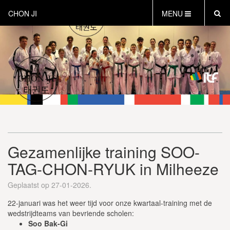
CHON JI
MENU
HOME
OVER CHON-JI
TRAINEN HOE EN WAT
CHON-JI KIDS
OVER TAEKWON-DO
CONTACT
PROEFLES AANVRAGEN
Gezamenlijke training SOO-
VEILIG SPORTEN
TAG-CHON-RYUK in Milheeze
INSTRUCTEURS EN COACHES
Geplaatst op 27-01-2026.
22-januari was het weer tijd voor onze kwartaal-training met de
wedstrijdteams van bevriende scholen:
Soo Bak-Gi