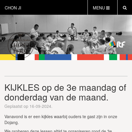
CHON JI
MENU
HOME
OVER CHON-JI
TRAINEN HOE EN WAT
CHON-JI KIDS
OVER TAEKWON-DO
CONTACT
PROEFLES AANVRAGEN
KIJKLES op de 3e maandag of
VEILIG SPORTEN
donderdag van de maand.
INSTRUCTEURS EN COACHES
Geplaatst op 16-09-2024.
Vanavond is er een kijkles waarbij ouders te gast zijn in onze
Dojang.
We proberen deze lessen altijd te organiseren rond de 3e