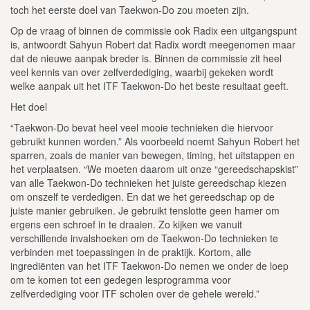
toch het eerste doel van Taekwon-Do zou moeten zijn.
Op de vraag of binnen de commissie ook Radix een uitgangspunt
is, antwoordt Sahyun Robert dat Radix wordt meegenomen maar
dat de nieuwe aanpak breder is. Binnen de commissie zit heel
veel kennis van over zelfverdediging, waarbij gekeken wordt
welke aanpak uit het ITF Taekwon-Do het beste resultaat geeft.
Het doel
“Taekwon-Do bevat heel veel mooie technieken die hiervoor
gebruikt kunnen worden.” Als voorbeeld noemt Sahyun Robert het
sparren, zoals de manier van bewegen, timing, het uitstappen en
het verplaatsen. “We moeten daarom uit onze “gereedschapskist”
van alle Taekwon-Do technieken het juiste gereedschap kiezen
om onszelf te verdedigen. En dat we het gereedschap op de
juiste manier gebruiken. Je gebruikt tenslotte geen hamer om
ergens een schroef in te draaien. Zo kijken we vanuit
verschillende invalshoeken om de Taekwon-Do technieken te
verbinden met toepassingen in de praktijk. Kortom, alle
ingrediënten van het ITF Taekwon-Do nemen we onder de loep
om te komen tot een gedegen lesprogramma voor
zelfverdediging voor ITF scholen over de gehele wereld.”