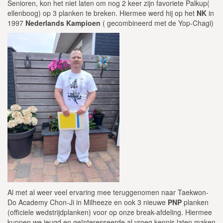
Senioren, kon het niet laten om nog 2 keer zijn favoriete Palkup(
ellenboog) op 3 planken te breken. Hiermee werd hij op het
NK
in
1997
Nederlands Kampioen
( gecombineerd met de Yop-Chagi)
Al met al weer veel ervaring mee teruggenomen naar Taekwon-
Do Academy Chon-Ji in Milheeze en ook 3 nieuwe
PNP
planken
(officiele wedstrijdplanken) voor op onze break-afdeling. Hiermee
kunnen we jeugd en geïnteresseerde al vroeg kennis laten maken