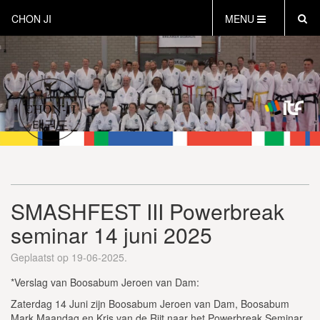
CHON JI
MENU
HOME
OVER CHON-JI
TRAINEN HOE EN WAT
CHON-JI KIDS
OVER TAEKWON-DO
CONTACT
PROEFLES AANVRAGEN
SMASHFEST III Powerbreak
VEILIG SPORTEN
seminar 14 juni 2025
INSTRUCTEURS EN COACHES
Geplaatst op 19-06-2025.
*Verslag van Boosabum Jeroen van Dam:
Zaterdag 14 Juni zijn Boosabum Jeroen van Dam, Boosabum
Mark Maandag en Kris van de Rijt naar het Powerbreak Seminar