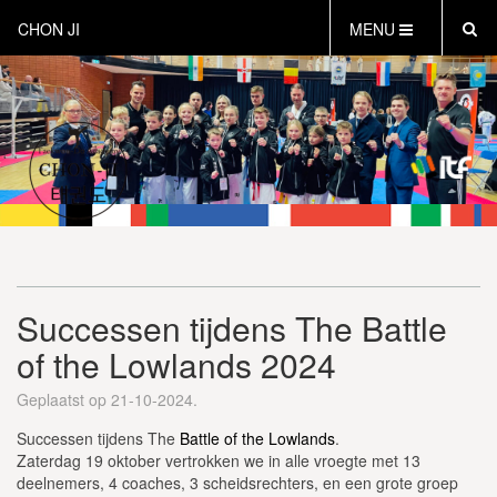
CHON JI
MENU
HOME
OVER CHON-JI
TRAINEN HOE EN WAT
CHON-JI KIDS
OVER TAEKWON-DO
CONTACT
PROEFLES AANVRAGEN
Successen tijdens The Battle
VEILIG SPORTEN
of the Lowlands 2024
INSTRUCTEURS EN COACHES
Geplaatst op 21-10-2024.
Successen tijdens The
Battle of the Lowlands
.
Zaterdag 19 oktober vertrokken we in alle vroegte met 13
deelnemers, 4 coaches, 3 scheidsrechters, en een grote groep