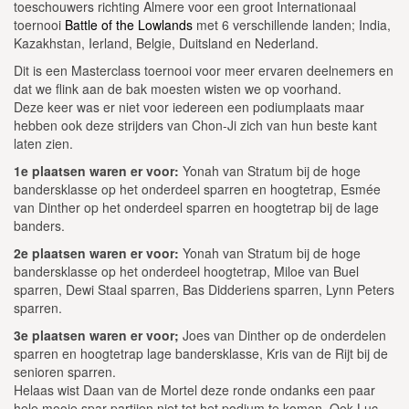
toeschouwers richting Almere voor een groot Internationaal
toernooi
Battle of the Lowlands
met 6 verschillende landen; India,
Kazakhstan, Ierland, Belgie, Duitsland en Nederland.
Dit is een Masterclass toernooi voor meer ervaren deelnemers en
dat we flink aan de bak moesten wisten we op voorhand.
Deze keer was er niet voor iedereen een podiumplaats maar
hebben ook deze strijders van Chon-Ji zich van hun beste kant
laten zien.
1e plaatsen waren er voor:
Yonah van Stratum bij de hoge
bandersklasse op het onderdeel sparren en hoogtetrap, Esmée
van Dinther op het onderdeel sparren en hoogtetrap bij de lage
banders.
2e plaatsen waren er voor:
Yonah van Stratum bij de hoge
bandersklasse op het onderdeel hoogtetrap, Miloe van Buel
sparren, Dewi Staal sparren, Bas Didderiens sparren, Lynn Peters
sparren.
3e plaatsen waren er voor;
Joes van Dinther op de onderdelen
sparren en hoogtetrap lage bandersklasse, Kris van de Rijt bij de
senioren sparren.
Helaas wist Daan van de Mortel deze ronde ondanks een paar
hele mooie spar-partijen niet tot het podium te komen. Ook Luc