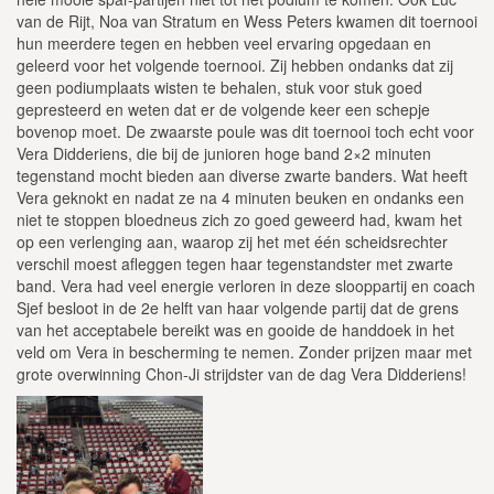
van de Rijt, Noa van Stratum en Wess Peters kwamen dit toernooi
hun meerdere tegen en hebben veel ervaring opgedaan en
geleerd voor het volgende toernooi. Zij hebben ondanks dat zij
geen podiumplaats wisten te behalen, stuk voor stuk goed
gepresteerd en weten dat er de volgende keer een schepje
bovenop moet. De zwaarste poule was dit toernooi toch echt voor
Vera Didderiens, die bij de junioren hoge band 2×2 minuten
tegenstand mocht bieden aan diverse zwarte banders. Wat heeft
Vera geknokt en nadat ze na 4 minuten beuken en ondanks een
niet te stoppen bloedneus zich zo goed geweerd had, kwam het
op een verlenging aan, waarop zij het met één scheidsrechter
verschil moest afleggen tegen haar tegenstandster met zwarte
band. Vera had veel energie verloren in deze slooppartij en coach
Sjef besloot in de 2e helft van haar volgende partij dat de grens
van het acceptabele bereikt was en gooide de handdoek in het
veld om Vera in bescherming te nemen. Zonder prijzen maar met
grote overwinning Chon-Ji strijdster van de dag Vera Didderiens!