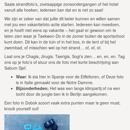
Saaie strandfoto’s, zoetsappige zonsondergangen of het hotel
vanuit alle hoeken, iedereen kan dat en is net zo saai!
We zijn er zeker van dat jullie dit beter kunnen en willen samen
met jou een vakantiefoto-actie starten. Iedereen kan meedoen,
en je hoeft niet eens op vakantie – het gaat er gewoon om te
laten zien waar je Taekwon-Do in de zomer buiten de sportschool
kunt doen. Dit kan in de tuin of in het bos, in de tent of bij het
zwembad, of misschien wel op het strand… of, of, of.
Laat ons je Chagis, Jirugis, Taerigis, Sogi’s zien… en, en, en. Tag
ons op je foto’s of stuur ons de foto met korte beschrijving aan
Sabum Sjef.
Waar
: Ik sta hier in Spanje voor de Eiffeltoren, of Deze foto
is in Italie gemaakt voor de Notre Damme.
Bijzonderheden;
Het was een lange klimpartij of na een
tocht door de jungle ben ik in Berlijn aangekomen.
Een foto in Dobok scoort vaak extra punten maar is geen must;
knock yourself out!