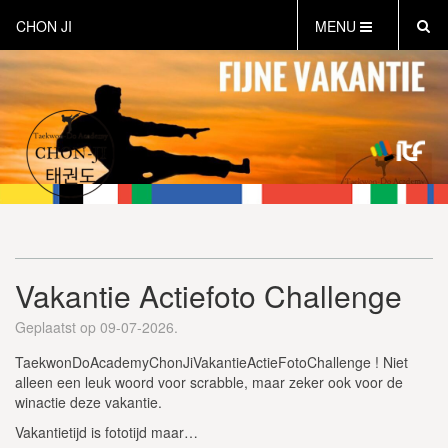
CHON JI
MENU
HOME
OVER CHON-JI
TRAINEN HOE EN WAT
CHON-JI KIDS
OVER TAEKWON-DO
CONTACT
PROEFLES AANVRAGEN
Vakantie Actiefoto Challenge
VEILIG SPORTEN
INSTRUCTEURS EN COACHES
Geplaatst op 09-07-2026.
TaekwonDoAcademyChonJiVakantieActieFotoChallenge ! Niet
alleen een leuk woord voor scrabble, maar zeker ook voor de
winactie deze vakantie.
Vakantietijd is fototijd maar…